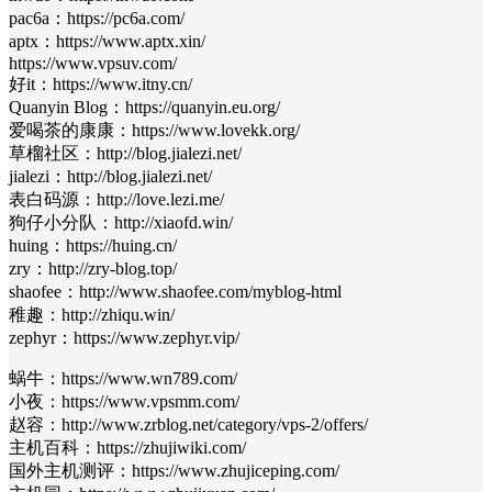
pac6a：https://pc6a.com/
aptx：https://www.aptx.xin/
https://www.vpsuv.com/
好it：https://www.itny.cn/
Quanyin Blog：https://quanyin.eu.org/
爱喝茶的康康：https://www.lovekk.org/
草榴社区：http://blog.jialezi.net/
jialezi：http://blog.jialezi.net/
表白码源：http://love.lezi.me/
狗仔小分队：http://xiaofd.win/
huing：https://huing.cn/
zry：http://zry-blog.top/
shaofee：http://www.shaofee.com/myblog-html
稚趣：http://zhiqu.win/
zephyr：https://www.zephyr.vip/
蜗牛：https://www.wn789.com/
小夜：https://www.vpsmm.com/
赵容：http://www.zrblog.net/category/vps-2/offers/
主机百科：https://zhujiwiki.com/
国外主机测评：https://www.zhujiceping.com/