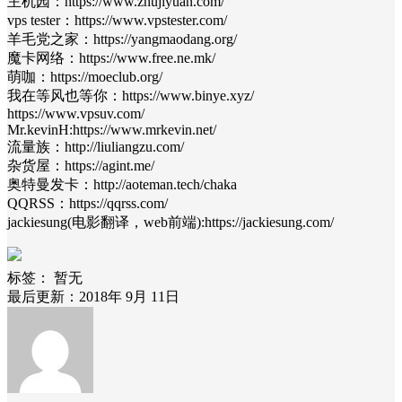
主机园：https://www.zhujiyuan.com/
vps tester：https://www.vpstester.com/
羊毛党之家：https://yangmaodang.org/
魔卡网络：https://www.free.ne.mk/
萌咖：https://moeclub.org/
我在等风也等你：https://www.binye.xyz/
https://www.vpsuv.com/
Mr.kevinH:https://www.mrkevin.net/
流量族：http://liuliangzu.com/
杂货屋：https://agint.me/
奥特曼发卡：http://aoteman.tech/chaka
QQRSS：https://qqrss.com/
jackiesung(电影翻译，web前端):https://jackiesung.com/
标签：
暂无
最后更新：2018年 9月 11日