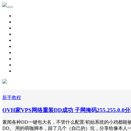
首页
学习记录
资源下载
新手教程
其他
脚本源码
自用主机
主机优惠
域名优惠
网赚项目
新手教程
OVH家VPS网络重装DD成功 子网掩码255.255.0.
素闻各种DD一键包大名，不管什么配置/初始系统的小鸡都能被各位
DD。 用的萌咖脚本，踩了几个（自己的）坑，分享给像本人一样的DD