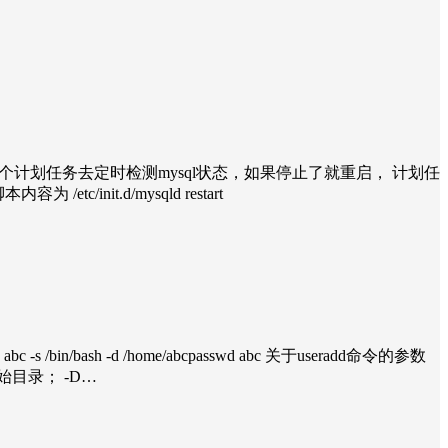
个计划任务去定时检测mysql状态，如果停止了就重启， 计划任
nit.d/mysqld restart
 -g abc -s /bin/bash -d /home/abcpasswd abc 关于useradd命令的参数
始目录； -D…