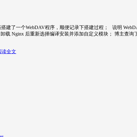
个WebDAV程序，顺便记录下搭建过程； 说明 WebDAV 是基于 Ng
模块，就需要卸载 Nginx 后重新选择编译安装并添加自定义模块； 博主查
阅读全文