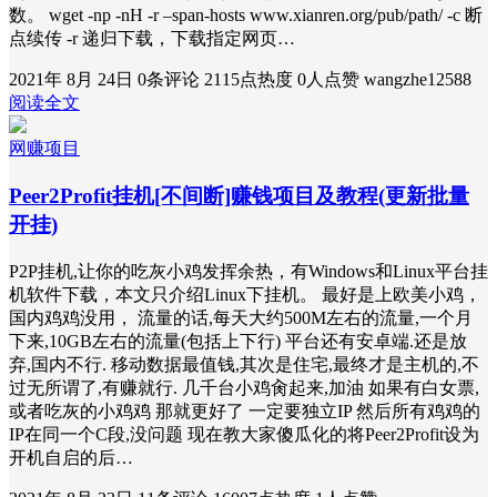
数。 wget -np -nH -r –span-hosts www.xianren.org/pub/path/ -c 断
点续传 -r 递归下载，下载指定网页…
2021年 8月 24日
0条评论
2115点热度
0人点赞
wangzhe12588
阅读全文
网赚项目
Peer2Profit挂机[不间断]赚钱项目及教程(更新批量
开挂)
P2P挂机,让你的吃灰小鸡发挥余热，有Windows和Linux平台挂
机软件下载，本文只介绍Linux下挂机。 最好是上欧美小鸡，
国内鸡鸡没用， 流量的话,每天大约500M左右的流量,一个月
下来,10GB左右的流量(包括上下行) 平台还有安卓端.还是放
弃,国内不行. 移动数据最值钱,其次是住宅,最终才是主机的,不
过无所谓了,有赚就行. 几千台小鸡肏起来,加油 如果有白女票,
或者吃灰的小鸡鸡 那就更好了 一定要独立IP 然后所有鸡鸡的
IP在同一个C段,没问题 现在教大家傻瓜化的将Peer2Profit设为
开机自启的后…