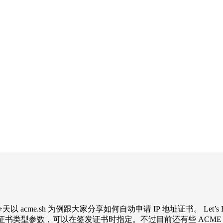
证书了🎉今天以 acme.sh 为例跟大家分享如何自动申请 IP 地址证书。
简单理解为证书类型参数，可以在签发证书时指定。不过目前还有些 ACME 客户