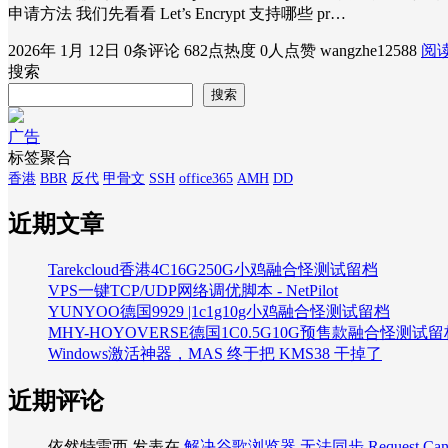
申请方法 我们先看看 Let’s Encrypt 支持哪些 pr…
2026年 1月 12日
0条评论
682点热度
0人点赞
wangzhe12588
阅
搜索
搜索
广告
标签聚合
香港
BBR
反代
甲骨文
SSH
office365
AMH
DD
近期文章
Tarekcloud香港4C16G250G小鸡融合怪测试留档
VPS一键TCP/UDP网络调优脚本 - NetPilot
YUNYOO德国9929 |1c1g10g小鸡融合怪测试留档
MHY-HOYOVERSE德国1C0.5G10G预售款融合怪测试留
Windows激活神器，MAS 终于把 KMS38 干掉了
近期评论
依然特雷西
发表在
解决谷歌浏览器 无法同步 Request Can