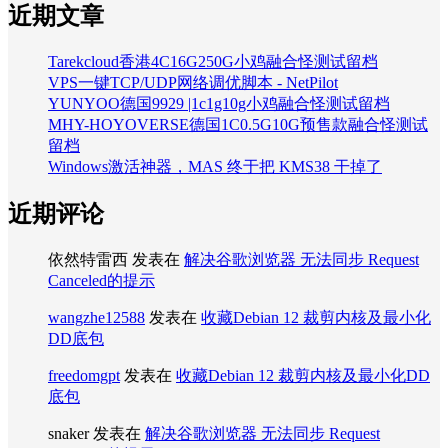
近期文章
Tarekcloud香港4C16G250G小鸡融合怪测试留档
VPS一键TCP/UDP网络调优脚本 - NetPilot
YUNYOO德国9929 |1c1g10g小鸡融合怪测试留档
MHY-HOYOVERSE德国1C0.5G10G预售款融合怪测试
留档
Windows激活神器，MAS 终于把 KMS38 干掉了
近期评论
依然特雷西
发表在
解决谷歌浏览器 无法同步 Request
Canceled的提示
wangzhe12588
发表在
收藏Debian 12 裁剪内核及最小化
DD底包
freedomgpt
发表在
收藏Debian 12 裁剪内核及最小化DD
底包
snaker
发表在
解决谷歌浏览器 无法同步 Request