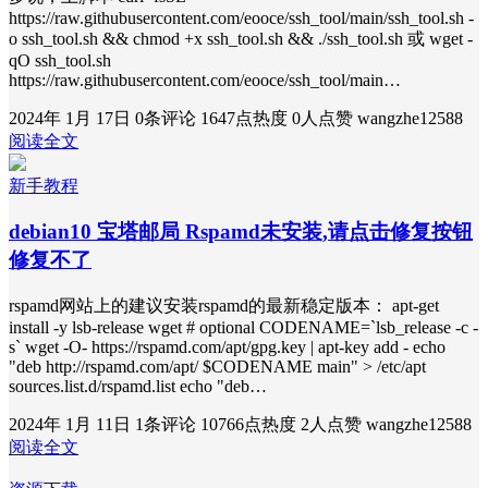
https://raw.githubusercontent.com/eooce/ssh_tool/main/ssh_tool.sh -
o ssh_tool.sh && chmod +x ssh_tool.sh && ./ssh_tool.sh 或 wget -
qO ssh_tool.sh
https://raw.githubusercontent.com/eooce/ssh_tool/main…
2024年 1月 17日
0条评论
1647点热度
0人点赞
wangzhe12588
阅读全文
新手教程
debian10 宝塔邮局 Rspamd未安装,请点击修复按钮
修复不了
rspamd网站上的建议安装rspamd的最新稳定版本： apt-get
install -y lsb-release wget # optional CODENAME=`lsb_release -c -
s` wget -O- https://rspamd.com/apt/gpg.key | apt-key add - echo
"deb http://rspamd.com/apt/ $CODENAME main" > /etc/apt
sources.list.d/rspamd.list echo "deb…
2024年 1月 11日
1条评论
10766点热度
2人点赞
wangzhe12588
阅读全文