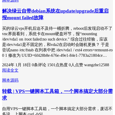
脚本源码
解决绿云自带debian系统在update/upgrade后重启
报mount failed故障
买的绿云vps开机后迫不及待一桶折腾，reboot后发现启动不了
vnc界面看到，系统卡在mount硬盘环节，报“mounting
/dev/vda1 on /root failed:no such device." 综合过往经验，应该
是/dev/vda1是不固定的，和vda2在启动时会随机更换？ 于是
尝试nano /etc/fstab 在列表中把 /dev/vda1 / ext4 errors=remount-ro
0 1 修改为 UUID=6f428b8e-676e-49e1-84e1-7783a21804ce…
2024年 1月 18日
0条评论
1501点热度
0人点赞
wangzhe12588
阅读全文
脚本源码
转载 | VPS一键脚本工具箱，一个脚本搞定大部分需
求
自用VPS一键脚本工具箱，一个脚本搞定大部分需求，废话不
多说，上脚本 curl -fsSL