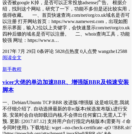
设否被google K掉，是否可以正常投放adsense广告。 根据介
绍，找到这个网站，研究了一下，功能不多但是还比较实用，
值得收藏。 一、首页快速查询.com/net/org/co.uk域名是否可
以注册 打开网站首页：https://www.namewest.com，出现如图
所示界面，输入2位以上关键字，会快速显示com/net/org/co.uk
四种后缀的域名是否可以注册。 二、whois查询工具，功能
较强 网址：https://www.n…
2017年 7月 29日
0条评论
5828点热度
0人点赞
wangzhe12588
阅读全文
新手教程
vicer大佬的单边加速BBR、增强版BBR及锐速安装
脚本
一、Debian/Ubuntu TCP BBR 改进版/增强版 这是啥玩意,我就
不仔细介绍了. 自动选择最新的非rc版本(候选发布版),进行安
装. 安装时会自动卸载旧内核,不会弹出任何窗口,无需人工干
预. 更新: [2017.07.12] 支持用户自行指定内核版本(需要与 -f 命
令同时使用). 下载地址: wget --no-check-certificate -qO \'BBR.sh\'
\'https://moeclub.org/attachment/LinuxShell/BBR.sh\' &&…