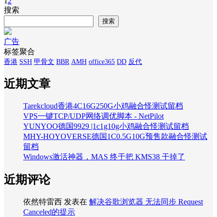
1
2
搜索
搜索
广告
标签聚合
香港
SSH
甲骨文
BBR
AMH
office365
DD
反代
近期文章
Tarekcloud香港4C16G250G小鸡融合怪测试留档
VPS一键TCP/UDP网络调优脚本 - NetPilot
YUNYOO德国9929 |1c1g10g小鸡融合怪测试留档
MHY-HOYOVERSE德国1C0.5G10G预售款融合怪测试
留档
Windows激活神器，MAS 终于把 KMS38 干掉了
近期评论
依然特雷西
发表在
解决谷歌浏览器 无法同步 Request
Canceled的提示