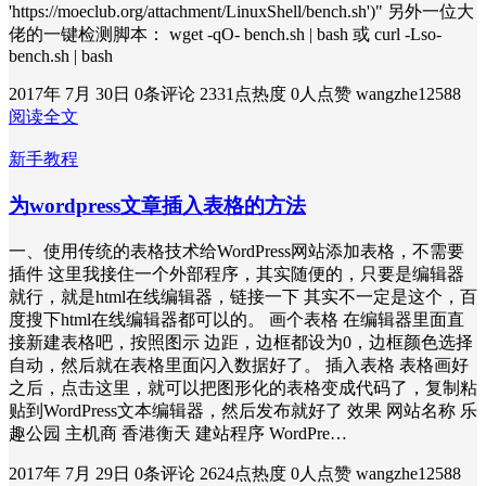
'https://moeclub.org/attachment/LinuxShell/bench.sh')" 另外一位大
佬的一键检测脚本： wget -qO- bench.sh | bash 或 curl -Lso-
bench.sh | bash
2017年 7月 30日
0条评论
2331点热度
0人点赞
wangzhe12588
阅读全文
新手教程
为wordpress文章插入表格的方法
一、使用传统的表格技术给WordPress网站添加表格，不需要
插件 这里我接住一个外部程序，其实随便的，只要是编辑器
就行，就是html在线编辑器，链接一下 其实不一定是这个，百
度搜下html在线编辑器都可以的。 画个表格 在编辑器里面直
接新建表格吧，按照图示 边距，边框都设为0，边框颜色选择
自动，然后就在表格里面闪入数据好了。 插入表格 表格画好
之后，点击这里，就可以把图形化的表格变成代码了，复制粘
贴到WordPress文本编辑器，然后发布就好了 效果 网站名称 乐
趣公园 主机商 香港衡天 建站程序 WordPre…
2017年 7月 29日
0条评论
2624点热度
0人点赞
wangzhe12588