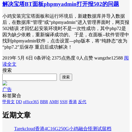
解决宝塔BT面板phpmyadmin打开报502的问题
小鸡安装完宝塔面板和运行环境后，新建数据库并导入数据
后，在数据库“管理”或“phpmyadmin”进入管理界面时，网页报
502错误 才回忆起安装环境时不是一次性成功，其中php72是
因为缺少依赖，重新编译成功的。 于是，在面板--软件管理中
找到phpmyadmin软件，点击设置---php版本，将“纯静态”改为
“php7.2”后保存 重启后成功解决！
2019年 5月 6日
0条评论
2375点热度
0人点赞
wangzhe12588
阅
读全文
搜索
搜索
广告
标签聚合
甲骨文
DD
office365
BBR
AMH
SSH
香港
反代
近期文章
Tarekcloud香港4C16G250G小鸡融合怪测试留档