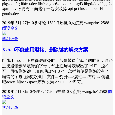
pkg-config libicu-dev libfreetype6-dev curl libgd3 libgd-dev libgd2-
xpm-dev -y 再有下面这个一起安装掉 apt-get install libcurl4-
gnutls-dev
2019年 5月 27日
0条评论
1582点热度
0人点赞
wangzhe12588
阅读全文
学习记录
Xshell不能使用退格、删除键的解决方案
[症状]：xshell正在输进敕令时，若是敲错字母了的时间，念经
过按退键删除敲错的字母，却正在屏幕表现出了“^H”，退不
可，再按删除键，却表现出“^[[3~”，怎样着便是删除没有了
输错的字母 [修改办法]：文件-->打开--->属性-->终端 -->键盘
吧delete 和backspace序列改为 ASCII 127即可。
2019年 5月 8日
0条评论
1520点热度
0人点赞
wangzhe12588
阅
读全文
学习记录