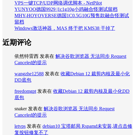
VPS一键TCP/UDP网络调优脚本 - NetPilot
YUNYOO德国9929 |1c1g10g小鸡融合怪测试留档
MHY-HOYOVERSE德国1C0.5G10G预售款融合怪测试
留档
Windows激活神器，MAS 终于把 KMS38 干掉了
近期评论
依然特雷西
发表在
解决谷歌浏览器 无法同步 Request
Canceled的提示
wangzhe12588
发表在
收藏Debian 12 裁剪内核及最小化
DD底包
freedomgpt
发表在
收藏Debian 12 裁剪内核及最小化DD
底包
snaker
发表在
解决谷歌浏览器 无法同步 Request
Canceled的提示
letvps
发表在
debian10 宝塔邮局 Rspamd未安装,请点击修
复按钮修复不了