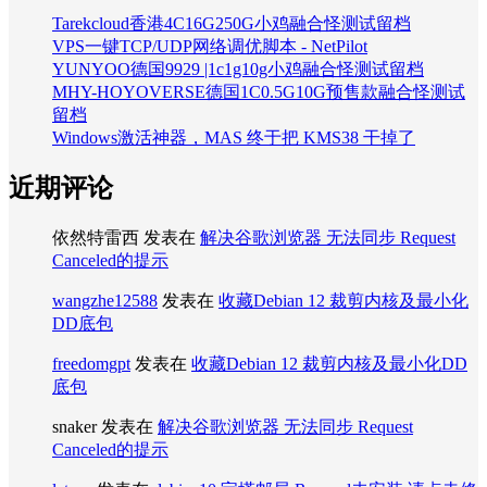
Tarekcloud香港4C16G250G小鸡融合怪测试留档
VPS一键TCP/UDP网络调优脚本 - NetPilot
YUNYOO德国9929 |1c1g10g小鸡融合怪测试留档
MHY-HOYOVERSE德国1C0.5G10G预售款融合怪测试
留档
Windows激活神器，MAS 终于把 KMS38 干掉了
近期评论
依然特雷西
发表在
解决谷歌浏览器 无法同步 Request
Canceled的提示
wangzhe12588
发表在
收藏Debian 12 裁剪内核及最小化
DD底包
freedomgpt
发表在
收藏Debian 12 裁剪内核及最小化DD
底包
snaker
发表在
解决谷歌浏览器 无法同步 Request
Canceled的提示