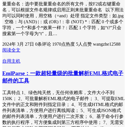
量重命名：选中要批量重命名的所有文件，按F2或右键重命
名，可以根据文件名规律或启用正则来批量重命名 以下用法
均可以同时使用，用空格（=and）处理 指定文件类型：如.jpg
空格：与 (AND) |：或 (OR) !：非 (NOT) *：匹配 0 个或多个
字符，一个*和多个*效果一样 ?：匹配 1 个字符，如“t?”只会
搜索第一个字母为“t”，且…
2024年 3月 27日
0条评论
1970点热度
5人点赞
wangzhe12588
阅读全文
自用主机
EmlParse：一款超轻量级的批量解析EML格式电子
邮件的工具
工具特点 1、绿色纯天然，无任何依赖库，文件大小不到
150K； 2、可批量解析EML格式的电子邮件； 3、可提取EML
文件中的正文和附件到指定目录； 4、可生成HTML格式的邮
件列表清单，方便用户进行离线阅读； 5、可生成JSON格式
的邮件列表清单，方便用户进行二次开发； 6、基于命令行参
数的执行程序，可方便集成到第三方程序中使用； 7、无需安