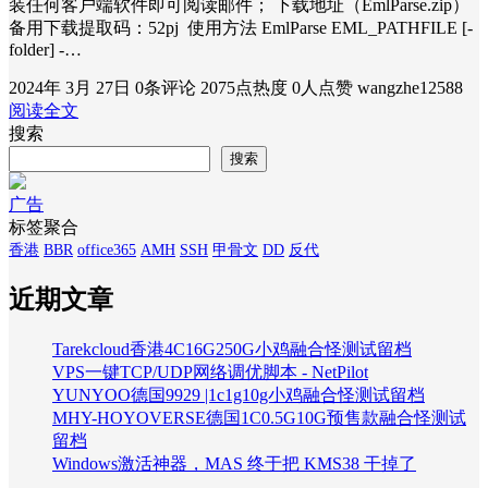
装任何客户端软件即可阅读邮件； 下载地址（EmlParse.zip）
备用下载提取码：52pj 使用方法 EmlParse EML_PATHFILE [-
folder] -…
2024年 3月 27日
0条评论
2075点热度
0人点赞
wangzhe12588
阅读全文
搜索
搜索
广告
标签聚合
香港
BBR
office365
AMH
SSH
甲骨文
DD
反代
近期文章
Tarekcloud香港4C16G250G小鸡融合怪测试留档
VPS一键TCP/UDP网络调优脚本 - NetPilot
YUNYOO德国9929 |1c1g10g小鸡融合怪测试留档
MHY-HOYOVERSE德国1C0.5G10G预售款融合怪测试
留档
Windows激活神器，MAS 终于把 KMS38 干掉了