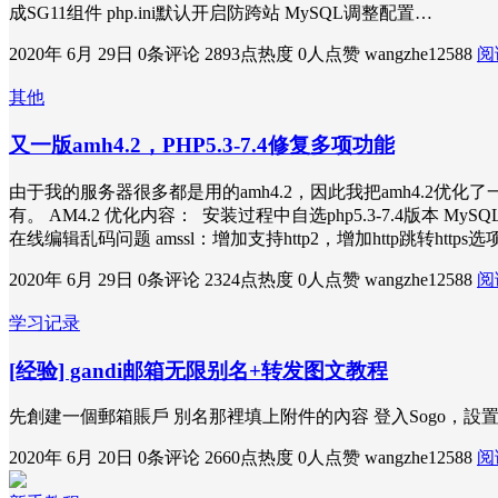
成SG11组件 php.ini默认开启防跨站 MySQL调整配置…
2020年 6月 29日
0条评论
2893点热度
0人点赞
wangzhe12588
阅
其他
又一版amh4.2，PHP5.3-7.4修复多项功能
由于我的服务器很多都是用的amh4.2，因此我把amh4.2优化
有。 AM4.2 优化内容： 安装过程中自选php5.3-7.4版本 MySQ
在线编辑乱码问题 amssl：增加支持http2，增加http跳转https选项
2020年 6月 29日
0条评论
2324点热度
0人点赞
wangzhe12588
阅
学习记录
[经验] gandi邮箱无限别名+转发图文教程
先創建一個郵箱賬戶 別名那裡填上附件的內容 登入Sogo，設置
2020年 6月 20日
0条评论
2660点热度
0人点赞
wangzhe12588
阅