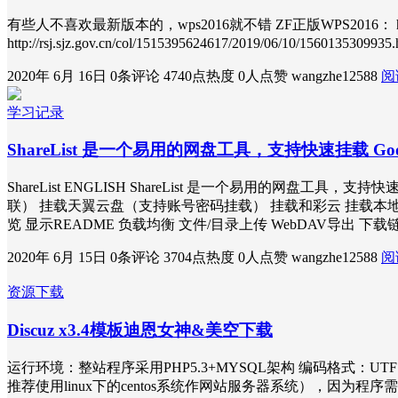
有些人不喜欢最新版本的，wps2016就不错 ZF正版WPS2016： http://zwf
http://rsj.sjz.gov.cn/col/1515395624617/2019/06/1
2020年 6月 16日
0条评论
4740点热度
0人点赞
wangzhe12588
阅
学习记录
ShareList 是一个易用的网盘工具，支持快速挂载 Goo
ShareList ENGLISH ShareList 是一个易用的网盘工具，支持
联） 挂载天翼云盘（支持账号密码挂载） 挂载和彩云 挂载本地文件 
览 显示README 负载均衡 文件/目录上传 WebDAV导出 下载
2020年 6月 15日
0条评论
3704点热度
0人点赞
wangzhe12588
阅
资源下载
Discuz x3.4模板迪恩女神&美空下载
运行环境：整站程序采用PHP5.3+MYSQL架构 编码格式：UTF
推荐使用linux下的centos系统作网站服务器系统），因