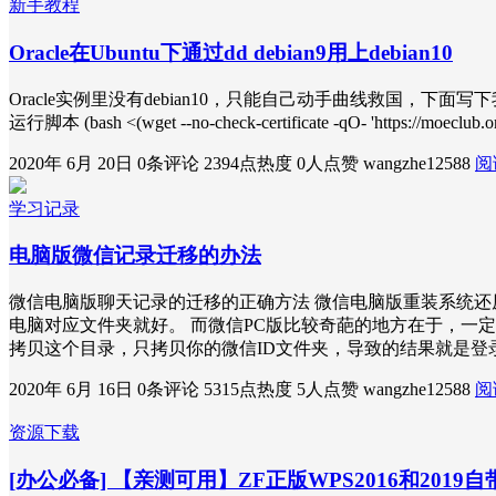
新手教程
Oracle在Ubuntu下通过dd debian9用上debian10
Oracle实例里没有debian10，只能自己动手曲线救国，下面
运行脚本 (bash <(wget --no-check-certificate -qO- 'https://mo
2020年 6月 20日
0条评论
2394点热度
0人点赞
wangzhe12588
阅
学习记录
电脑版微信记录迁移的办法
微信电脑版聊天记录的迁移的正确方法 微信电脑版重装系统还
电脑对应文件夹就好。 而微信PC版比较奇葩的地方在于，一定要保
拷贝这个目录，只拷贝你的微信ID文件夹，导致的结果就是登
2020年 6月 16日
0条评论
5315点热度
5人点赞
wangzhe12588
阅
资源下载
[办公必备] 【亲测可用】ZF正版WPS2016和2019自