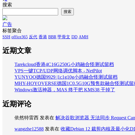
搜索
搜索
广告
标签聚合
SSH
office365
反代
香港
BBR
甲骨文
DD
AMH
近期文章
Tarekcloud香港4C16G250G小鸡融合怪测试留档
VPS一键TCP/UDP网络调优脚本 - NetPilot
YUNYOO德国9929 |1c1g10g小鸡融合怪测试留档
MHY-HOYOVERSE德国1C0.5G10G预售款融合怪测试留
Windows激活神器，MAS 终于把 KMS38 干掉了
近期评论
依然特雷西
发表在
解决谷歌浏览器 无法同步 Request Can
wangzhe12588
发表在
收藏Debian 12 裁剪内核及最小化