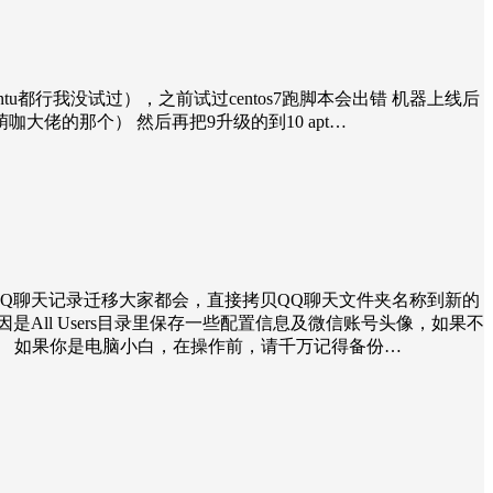
ntu都行我没试过），之前试过centos7跑脚本会出错 机器上线后
 -a -firmware 就是萌咖大佬的那个） 然后再把9升级的到10 apt…
QQ聊天记录迁移大家都会，直接拷贝QQ聊天文件夹名称到新的
是All Users目录里保存一些配置信息及微信账号头像，如果不
。 如果你是电脑小白，在操作前，请千万记得备份…