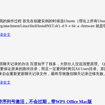
写下我的操作过程 首先在创建实例的时候选Ubuntu（理论上所有Ubu
eclub.org/attachment/LinuxShell/InstallNET.sh') -d 9 -v 64
读全文
原聊天记录的办法 百度知乎了很多，大部分人没说清楚原理。 
证原来的路径目录，而且一定要同时拷贝All Users目录。原因
录后会重新更新聊天记录文件，最终导致微信聊天记录迁移失败
读全文
带序列号激活，不会过期，带WPS Office Mac版