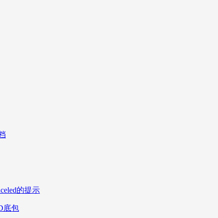
档
celed的提示
DD底包