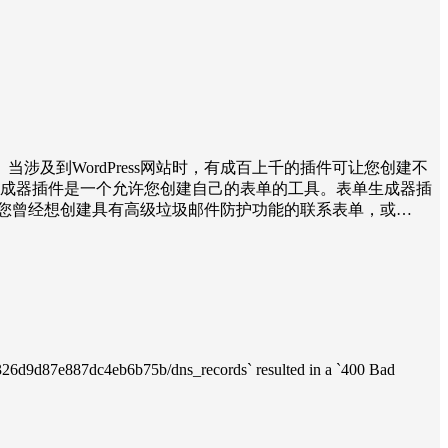
及到WordPress网站时，有成百上千的插件可让您创建不
单生成器插件是一个允许您创建自己的表单的工具。表单生成器插
如果您曾经想创建具有高级垃圾邮件防护功能的联系表单，或…
87e887dc4eb6b75b/dns_records` resulted in a `400 Bad