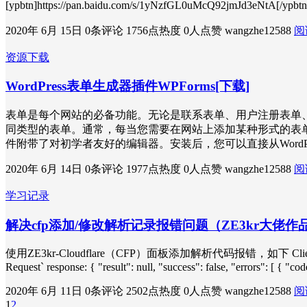
[ypbtn]https://pan.baidu.com/s/1yNzfGL0uMcQ92jmJd3eNtA[/y
2020年 6月 15日
0条评论
1756点热度
0人点赞
wangzhe12588
阅
资源下载
WordPress表单生成器插件WPForms[下载]
表单是每个网站的必备功能。无论是联系表单、用户注册表单、登
同类型的表单。通常，每当您需要在网站上添加某种形式的表单时
件附带了对初学者友好的编辑器。安装后，您可以直接从Word
2020年 6月 14日
0条评论
1977点热度
0人点赞
wangzhe12588
阅
学习记录
解决cfp添加/修改解析记录报错问题（ZE3kr大佬作
使用ZE3kr-Cloudflare（CFP）面板添加解析代码报错，如下 Client error: `POST 
Request` response: { "result": null, "success": false, "errors": [ { "
2020年 6月 11日
0条评论
2502点热度
0人点赞
wangzhe12588
阅
1
2