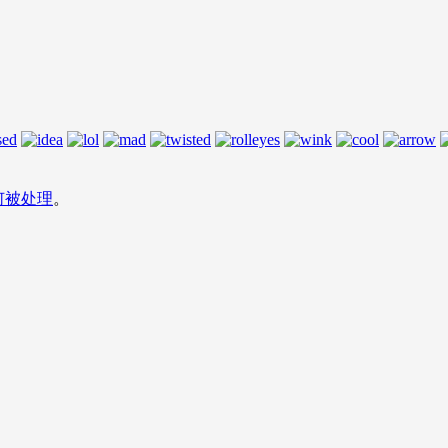
何被处理
。