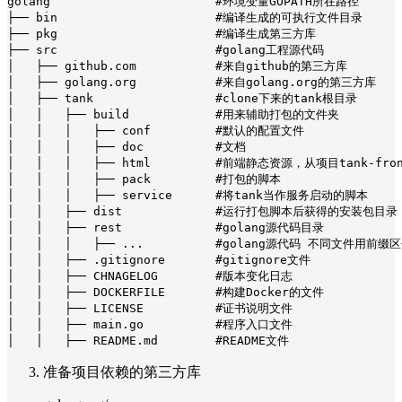
golang                       #环境变量GOPATH所在路径

├── bin                      #编译生成的可执行文件目录

├── pkg                      #编译生成第三方库

├── src                      #golang工程源代码

│   ├── github.com           #来自github的第三方库

│   ├── golang.org           #来自golang.org的第三方库

│   ├── tank                 #clone下来的tank根目录

│   │   ├── build            #用来辅助打包的文件夹

│   │   │   ├── conf         #默认的配置文件

│   │   │   ├── doc          #文档

│   │   │   ├── html         #前端静态资源，从项目tank-fro
│   │   │   ├── pack         #打包的脚本

│   │   │   ├── service      #将tank当作服务启动的脚本

│   │   ├── dist             #运行打包脚本后获得的安装包目录

│   │   ├── rest             #golang源代码目录

│   │   │   ├── ...          #golang源代码 不同文件用前缀区
│   │   ├── .gitignore       #gitignore文件

│   │   ├── CHNAGELOG        #版本变化日志

│   │   ├── DOCKERFILE       #构建Docker的文件

│   │   ├── LICENSE          #证书说明文件

│   │   ├── main.go          #程序入口文件

准备项目依赖的第三方库