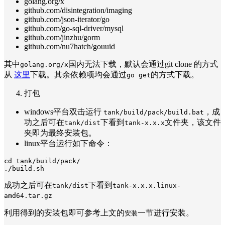
golang.org/x
github.com/disintegration/imaging
github.com/json-iterator/go
github.com/go-sql-driver/mysql
github.com/jinzhu/gorm
github.com/nu7hatch/gouuid
其中
国内无法下载，默认会通过git clone 的方式
golang.org/x
从
这里
下载。其余依赖项均会通过
的方式下载。
go get
打包
windows平台双击运行
，成
tank/build/pack/build.bat
功之后可在
下看到
文件夹，该文件
tank/dist
tank-x.x.x
夹即为最终安装包。
linux平台运行如下命令：
cd tank/build/pack/

成功之后可在
下看到
tank/dist
tank-x.x.x.linux-
amd64.tar.gz
利用得到的安装包即可参考上文的
一节进行安装。
安装