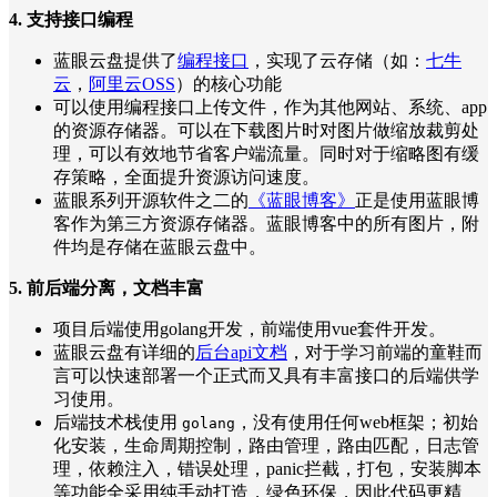
4. 支持接口编程
蓝眼云盘提供了
编程接口
，实现了云存储（如：
七牛
云
，
阿里云OSS
）的核心功能
可以使用编程接口上传文件，作为其他网站、系统、app
的资源存储器。可以在下载图片时对图片做缩放裁剪处
理，可以有效地节省客户端流量。同时对于缩略图有缓
存策略，全面提升资源访问速度。
蓝眼系列开源软件之二的
《蓝眼博客》
正是使用蓝眼博
客作为第三方资源存储器。蓝眼博客中的所有图片，附
件均是存储在蓝眼云盘中。
5. 前后端分离，文档丰富
项目后端使用golang开发，前端使用vue套件开发。
蓝眼云盘有详细的
后台api文档
，对于学习前端的童鞋而
言可以快速部署一个正式而又具有丰富接口的后端供学
习使用。
后端技术栈使用
，没有使用任何web框架；初始
golang
化安装，生命周期控制，路由管理，路由匹配，日志管
理，依赖注入，错误处理，panic拦截，打包，安装脚本
等功能全采用纯手动打造，绿色环保，因此代码更精