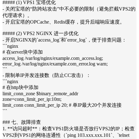
##### (1) VPS1 宝塔优化
- 关闭宝塔的“防跨站攻击”中不必要的限制（避免拦截VPS2的
代理请求）。
- 开启宝塔的OPCache、Redis缓存，提升后端响应速度。
##### (2) VPS2 NGINX 进一步优化
- 开启NGINX的`access_log`和`error_log`，便于排查问题：
```nginx
# 在server块中添加
access_log /var/log/nginx/example.com_access.log;
error_log /var/log/nginx/example.com_error.log warn;
```
- 限制单IP并发连接数（防止CC攻击）：
```nginx
# 在http块中添加
limit_conn_zone $binary_remote_addr
zone=conn_limit_per_ip:10m;
limit_conn conn_limit_per_ip 20; # 单IP最大20个并发连接
```
### 七、故障排查
1. **访问超时**：检查VPS1防火墙是否放行VPS2的IP；检查
VPS2到VPS1的网络连通性（`ping 103.xxx.xxx.101`、`telnet