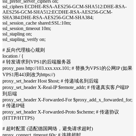
ssl_prefer_server_ciphers on;
ssl_ciphers ECDHE-RSA-AES256-GCM-SHA512:DHE-RSA-
AES256-GCM-SHA512:ECDHE-RSA-AES256-GCM-
SHA384:DHE-RSA-AES256-GCM-SHA384;
ssl_session_cache shared:SSL:10m;
ssl_session_timeout 10m;
ssl_stapling on;
ssl_stapling_verify on;
# 反向代理核心规则
location / {
# 转发请求到VPS1的后端服务器
proxy_pass http://103.xxx.xxx.101; # 替换为VPS1的公网IP (如果
VPS1用443则改为https://)
proxy_set_header Host $host; # 传递域名到后端
proxy_set_header X-Real-IP $remote_addr; # 传递真实客户端IP
到后端
proxy_set_header X-Forwarded-For $proxy_add_x_forwarded_for;
# 传递IP链
proxy_set_header X-Forwarded-Proto $scheme; # 传递协议
(HTTP/HTTPS)
# 超时配置 (适配德国网络，避免请求超时)
proxy_connect_timeout 60s; # 连接超时