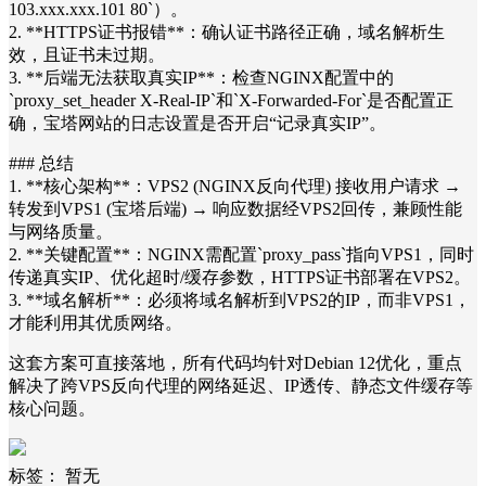
103.xxx.xxx.101 80`）。
2. **HTTPS证书报错**：确认证书路径正确，域名解析生
效，且证书未过期。
3. **后端无法获取真实IP**：检查NGINX配置中的
`proxy_set_header X-Real-IP`和`X-Forwarded-For`是否配置正
确，宝塔网站的日志设置是否开启“记录真实IP”。
### 总结
1. **核心架构**：VPS2 (NGINX反向代理) 接收用户请求 →
转发到VPS1 (宝塔后端) → 响应数据经VPS2回传，兼顾性能
与网络质量。
2. **关键配置**：NGINX需配置`proxy_pass`指向VPS1，同时
传递真实IP、优化超时/缓存参数，HTTPS证书部署在VPS2。
3. **域名解析**：必须将域名解析到VPS2的IP，而非VPS1，
才能利用其优质网络。
这套方案可直接落地，所有代码均针对Debian 12优化，重点
解决了跨VPS反向代理的网络延迟、IP透传、静态文件缓存等
核心问题。
标签：
暂无