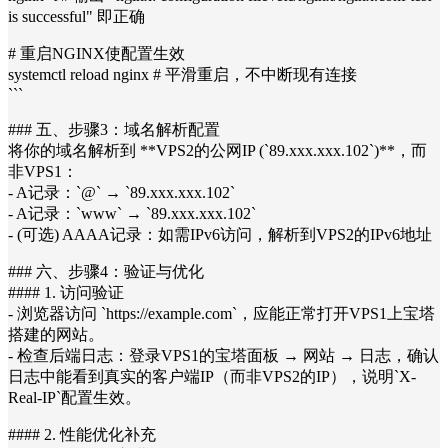
is successful" 即正确
# 重启NGINX使配置生效
systemctl reload nginx # 平滑重启，不中断现有连接
```
### 五、步骤3：域名解析配置
将你的域名解析到 **VPS2的公网IP (`89.xxx.xxx.102`)**，而
非VPS1：
- A记录：`@` → `89.xxx.xxx.102`
- A记录：`www` → `89.xxx.xxx.102`
- (可选) AAAA记录：如需IPv6访问，解析到VPS2的IPv6地址
### 六、步骤4：验证与优化
#### 1. 访问验证
- 浏览器访问 `https://example.com`，应能正常打开VPS1上宝塔
搭建的网站。
- 检查后端日志：登录VPS1的宝塔面板 → 网站 → 日志，确认
日志中能看到真实的客户端IP（而非VPS2的IP），说明`X-
Real-IP`配置生效。
#### 2. 性能优化补充