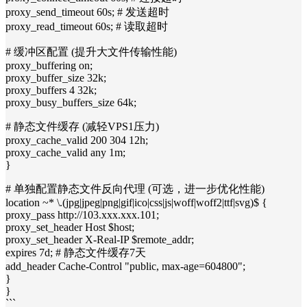
proxy_send_timeout 60s; # 发送超时
proxy_read_timeout 60s; # 读取超时
# 缓冲区配置 (提升大文件传输性能)
proxy_buffering on;
proxy_buffer_size 32k;
proxy_buffers 4 32k;
proxy_busy_buffers_size 64k;
# 静态文件缓存 (减轻VPS1压力)
proxy_cache_valid 200 304 12h;
proxy_cache_valid any 1m;
}
# 单独配置静态文件反向代理 (可选，进一步优化性能)
location ~* \.(jpg|jpeg|png|gif|ico|css|js|woff|woff2|ttf|svg)$ {
proxy_pass http://103.xxx.xxx.101;
proxy_set_header Host $host;
proxy_set_header X-Real-IP $remote_addr;
expires 7d; # 静态文件缓存7天
add_header Cache-Control "public, max-age=604800";
}
}
```