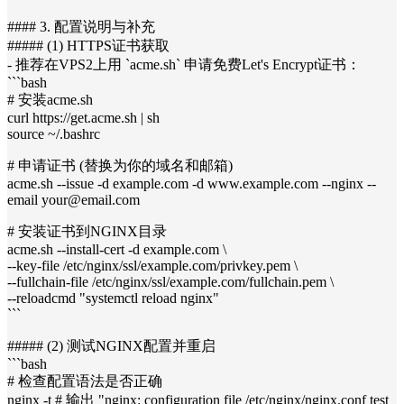
#### 3. 配置说明与补充
##### (1) HTTPS证书获取
- 推荐在VPS2上用 `acme.sh` 申请免费Let's Encrypt证书：
```bash
# 安装acme.sh
curl https://get.acme.sh | sh
source ~/.bashrc
# 申请证书 (替换为你的域名和邮箱)
acme.sh --issue -d example.com -d www.example.com --nginx --
email your@email.com
# 安装证书到NGINX目录
acme.sh --install-cert -d example.com \
--key-file /etc/nginx/ssl/example.com/privkey.pem \
--fullchain-file /etc/nginx/ssl/example.com/fullchain.pem \
--reloadcmd "systemctl reload nginx"
```
##### (2) 测试NGINX配置并重启
```bash
# 检查配置语法是否正确
nginx -t # 输出 "nginx: configuration file /etc/nginx/nginx.conf test