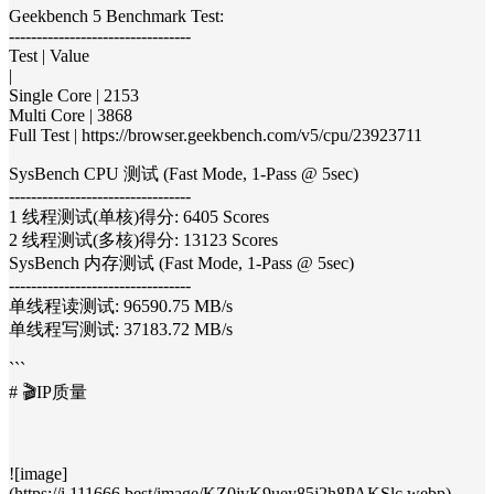
Geekbench 5 Benchmark Test:
---------------------------------
Test | Value
|
Single Core | 2153
Multi Core | 3868
Full Test | https://browser.geekbench.com/v5/cpu/23923711
SysBench CPU 测试 (Fast Mode, 1-Pass @ 5sec)
---------------------------------
1 线程测试(单核)得分: 6405 Scores
2 线程测试(多核)得分: 13123 Scores
SysBench 内存测试 (Fast Mode, 1-Pass @ 5sec)
---------------------------------
单线程读测试: 96590.75 MB/s
单线程写测试: 37183.72 MB/s
```
# 🎬IP质量
![image]
(https://i.111666.best/image/KZ0jvK9uey85j2h8PAKSlc.webp)