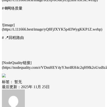
# 🌐网络质量
![image]
(https://i.111666.best/image/yQ8FjJXYK5p4l3WygKKP1Z.webp)
# 📍回程路由
[NodeQuality链接]
(https://nodequality.com/r/VDmHEY4yYJnr4RH4c2qH9fk2oUssBz
标签：
暂无
最后更新：2025年 11月 25日