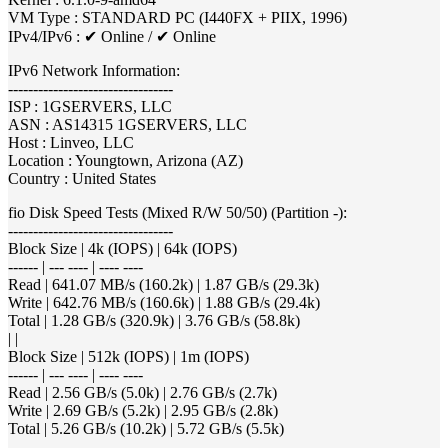
VM Type : STANDARD PC (I440FX + PIIX, 1996)
IPv4/IPv6 : ✔ Online / ✔ Online
IPv6 Network Information:
---------------------------------
ISP : 1GSERVERS, LLC
ASN : AS14315 1GSERVERS, LLC
Host : Linveo, LLC
Location : Youngtown, Arizona (AZ)
Country : United States
fio Disk Speed Tests (Mixed R/W 50/50) (Partition -):
---------------------------------
Block Size | 4k (IOPS) | 64k (IOPS)
------ | --- ---- | ---- ----
Read | 641.07 MB/s (160.2k) | 1.87 GB/s (29.3k)
Write | 642.76 MB/s (160.6k) | 1.88 GB/s (29.4k)
Total | 1.28 GB/s (320.9k) | 3.76 GB/s (58.8k)
| |
Block Size | 512k (IOPS) | 1m (IOPS)
------ | --- ---- | ---- ----
Read | 2.56 GB/s (5.0k) | 2.76 GB/s (2.7k)
Write | 2.69 GB/s (5.2k) | 2.95 GB/s (2.8k)
Total | 5.26 GB/s (10.2k) | 5.72 GB/s (5.5k)