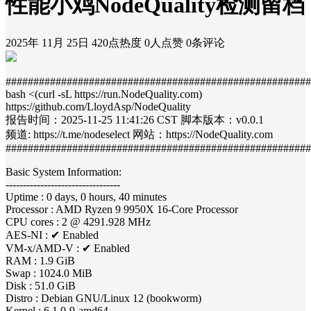
性能小鸡NodeQuality检测留档
2025年 11月 25日
420点热度
0人点赞
0条评论
#######################################################
bash <(curl -sL https://run.NodeQuality.com)
https://github.com/LloydAsp/NodeQuality
报告时间：2025-11-25 11:41:26 CST 脚本版本：v0.0.1
频道: https://t.me/nodeselect 网站：https://NodeQuality.com
#######################################################
Basic System Information:
---------------------------------
Uptime : 0 days, 0 hours, 40 minutes
Processor : AMD Ryzen 9 9950X 16-Core Processor
CPU cores : 2 @ 4291.928 MHz
AES-NI : ✔ Enabled
VM-x/AMD-V : ✔ Enabled
RAM : 1.9 GiB
Swap : 1024.0 MiB
Disk : 51.0 GiB
Distro : Debian GNU/Linux 12 (bookworm)
Kernel : 6.1.0-9-amd64