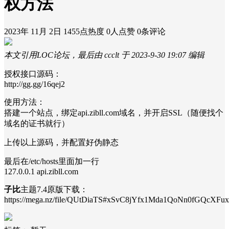
权方法
2023年 11月 2日
1455点热度
0人点赞
0条评论
本文引用LOC论坛，最后由 ccclt 于 2023-9-30 19:07 编辑
授权接口源码：
http://gg.gg/16qej2
使用方法：
搭建一个站点，绑定api.zibll.com域名，并开启SSL（随便找个
域名的证书就行）
上传以上源码，并配置好伪静态
最后在/etc/hosts里面加一行
127.0.0.1 api.zibll.com
子比
主题7.4原版下载：
https://mega.nz/file/QUtDiaTS#xSvC8jYfx1Mda1QoNn0fGQcXF