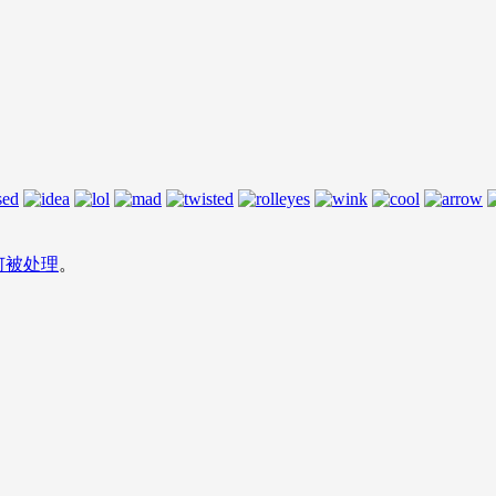
何被处理
。