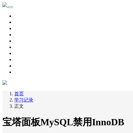
首页
学习记录
资源下载
新手教程
其他
脚本源码
自用主机
主机优惠
域名优惠
网赚项目
首页
学习记录
正文
宝塔面板MySQL禁用InnoDB