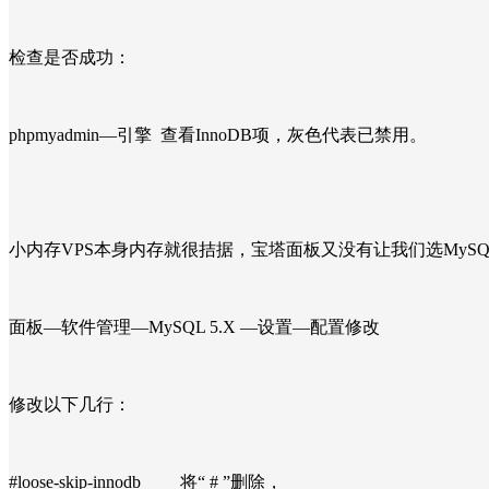
检查是否成功：
phpmyadmin—引擎 查看InnoDB项，灰色代表已禁用。
小内存VPS本身内存就很拮据，宝塔面板又没有让我们选MyS
面板—软件管理—MySQL 5.X —设置—配置修改
修改以下几行：
#loose-skip-innodb 将“ # ”删除，