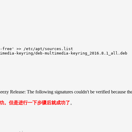
-free' >> /etc/apt/sources.list

imedia-keyring/deb-multimedia-keyring_2016.8.1_all.deb

elease: The following signatures couldn't be verified becaus
装成功。但是进行一下步骤后就成功了
。