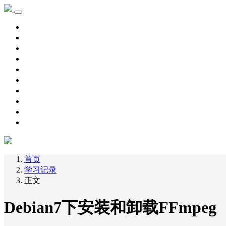
首页
学习记录
资源下载
新手教程
其他
脚本源码
自用主机
主机优惠
域名优惠
网赚项目
首页
学习记录
正文
Debian7下安装和卸载FFmpeg