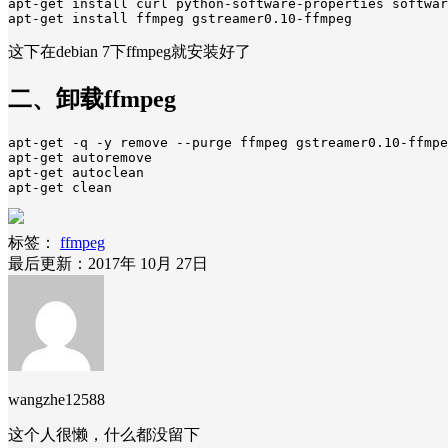
apt-get install curl python-software-properties softwar
这下在debian 7下ffmpeg就安装好了
二、卸载ffmpeg
apt-get -q -y remove --purge ffmpeg gstreamer0.10-ffmpe
apt-get autoremove

apt-get autoclean

标签：
ffmpeg
最后更新：2017年 10月 27日
wangzhe12588
这个人很懒，什么都没留下