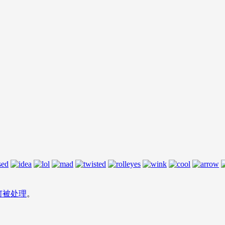
何被处理
。