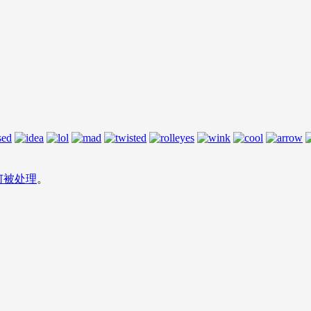
何被处理
。