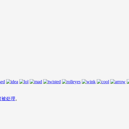
何被处理
。