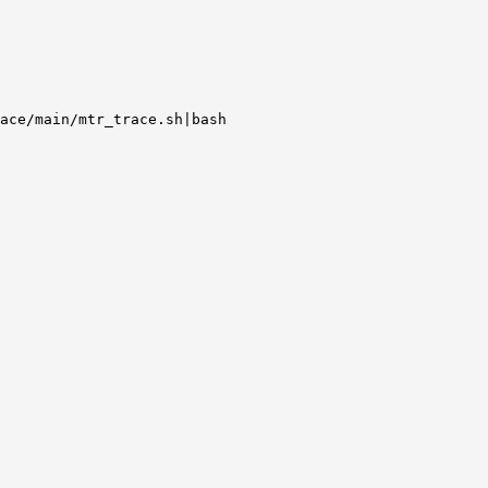
ace/main/mtr_trace.sh|bash