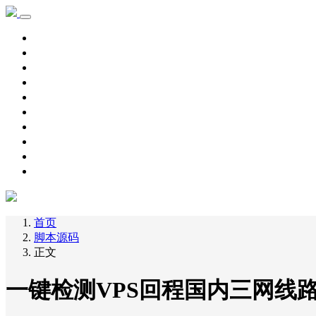
首页
学习记录
资源下载
新手教程
其他
脚本源码
自用主机
主机优惠
域名优惠
网赚项目
首页
脚本源码
正文
一键检测VPS回程国内三网线路163|GT