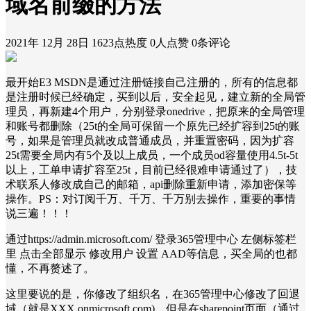
域名前缀的方法
2021年 12月 28日
1623点热度
0人点赞
0条评论
最开始E3 MSDN是通过注册链接自己注册的，所有的信息都
是注册时候已经确定，买到以后，安全起见，建立新的全局管
理员，再新建4个用户，分别登录onedrive，把原来的全局管理
和账号都删除（25t的全局可保留一个原先已经扩容到25t的账
号，如果是管理员就改成普通成员，并重置密码，因为扩容
25t需要全局内有5个及以上成员，一个成员od容量使用4.5t-5t
以上，工单申请扩容至25t，目前已经很难申请通过了），技
术联系人修改成自己的邮箱，api删除重新申请，添加密保等
操作。PS：对订阅千万、千万、千万别去操作，重要的事情
说三遍！！！
通过https://admin.microsoft.com/ 登录365管理中心 左侧标签栏
里 点击全部显示 修改用户 设置 AAD等信息，买全局的也都
懂，不再赘述了。
这里要说的是，你修改了组织名，在365管理中心修改了回退
域（就是XXX.‎onmicrosoft.com‎)，但是在sharepoint页面（通过