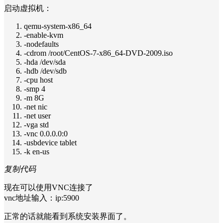
启动虚拟机：
qemu-system-x86_64
-enable-kvm
-nodefaults
-cdrom /root/CentOS-7-x86_64-DVD-2009.iso
-hda /dev/sda
-hdb /dev/sdb
-cpu host
-smp 4
-m 8G
-net nic
-net user
-vga std
-vnc 0.0.0.0:0
-usbdevice tablet
-k en-us
复制代码
现在可以使用VNC连接了
vnc地址输入：ip:5900
正常的话就能看到系统安装界面了。