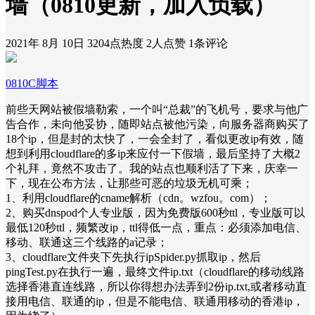
墙（0810更新，加入负载）
2021年 8月 10日
3204点热度
2人点赞
1条评论
0810C脚本
前些天网站被假墙勒索，一个叫“总裁”的飞机号，要求与他广
告合作，未向他妥协，随即站点被他污染，向服务器商购买了
18个ip，但是封的太快了，一会全封了，看似更改ip有效，随
想到利用cloudflare的多ip来应付一下假墙，最后坚持了大概2
个礼拜，竟然不攻击了。我的站点也顺利活了下来，庆幸一
下，现在公布方法，让那些可恶的垃圾无机可乘；
1、利用cloudflare的cname解析（cdn。wzfou。com）；
2、购买dnspod个人专业版，因为免费版600秒ttl，专业版可以
最低120秒ttl，频繁改ip，ttl得低一点，重点：必须添加电信、
移动、联通这三个线路的a记录；
3、cloudflare文件夹下先执行ipSpider.py抓取ip，然后
pingTest.py在执行一遍，最终文件ip.txt（cloudflare的移动线路
选择香港直连线路，所以你得想办法弄到2份ip.txt,或者移动直
接用电信、联通的ip，但是不能电信、联通用移动的香港ip，