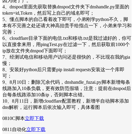
因为绕了）。
4、dnspod里面先获取替换dnspod文件夹下dnshandle.py里面的
token=id,Token，然后写上自己的域名即可；
5、懂点脚本的自己看着改下即可，小弟刚学python不久，脚
本有不完善之处还请大神高抬贵手给指点一下，小弟来学习和
完善；
6、cloudflare目录下面的电信.txt和移动.txt是我过滤好的，你可
以直接拿来用，用pingTest.py在过滤一下，然后获取前1000个
ip放在文件夹dnspod下面即可；
7、经测试电信和移动用户访问还是很快的，不比现在我的gia
慢；
8、安装好python后只需要pip install requests安装这一个库即
可；
9、8月10日：删除冗余代码，dnshandle_fuzai.py脚本新增每条
线路加入10条负载，更有效防范假墙，注意：提前在dnspod后
台每条线路添加10条ip，否则脚本出错。
10、8月11日，新增cloudflare配置教程，新增半自动脚本添加
dns解析，运行脚本后依次输入即可，具体看图
0810C脚本
立即下载
0811自动化
立即下载