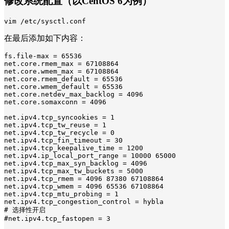
修改系统配置（以CentOS 6为例）
vim /etc/sysctl.conf
在最后添加如下内容：
fs.file-max = 
65536
net.core.rmem_max = 
67108864
net.core.wmem_max = 
67108864
net.core.rmem_default = 
65536
net.core.wmem_default = 
65536
net.core.netdev_max_backlog = 
4096
net.core.somaxconn = 
4096
net.ipv4.tcp_syncookies = 
1
net.ipv4.tcp_tw_reuse = 
1
net.ipv4.tcp_tw_recycle = 
0
net.ipv4.tcp_fin_timeout = 
30
net.ipv4.tcp_keepalive_time = 
1200
net.ipv4.ip_local_port_range = 
10000
65000
net.ipv4.tcp_max_syn_backlog = 
4096
net.ipv4.tcp_max_tw_buckets = 
5000
net.ipv4.tcp_rmem = 
4096
87380
67108864
net.ipv4.tcp_wmem = 
4096
65536
67108864
net.ipv4.tcp_mtu_probing = 
1
# 选择性开启
#net.ipv4.tcp_fastopen = 3