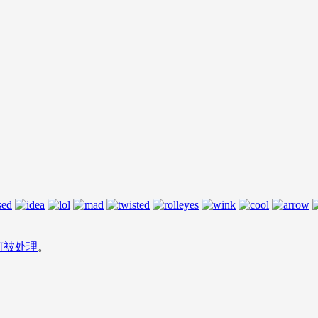
何被处理
。