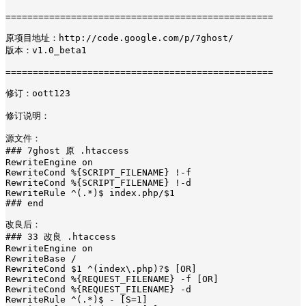
=================================================

原项目地址：http://code.google.com/p/7ghost/

版本：v1.0_beta1

=================================================

修订：oott123

修订说明：

源文件：

### 7ghost 原 .htaccess

RewriteEngine on

RewriteCond %{SCRIPT_FILENAME} !-f

RewriteCond %{SCRIPT_FILENAME} !-d

RewriteRule ^(.*)$ index.php/$1

### end

改良后：

### 33 改良 .htaccess

RewriteEngine on

RewriteBase /

RewriteCond $1 ^(index\.php)?$ [OR]

RewriteCond %{REQUEST_FILENAME} -f [OR]

RewriteCond %{REQUEST_FILENAME} -d

RewriteRule ^(.*)$ - [S=1]
