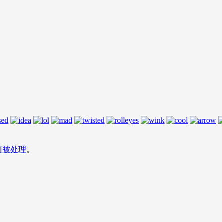
何被处理
。