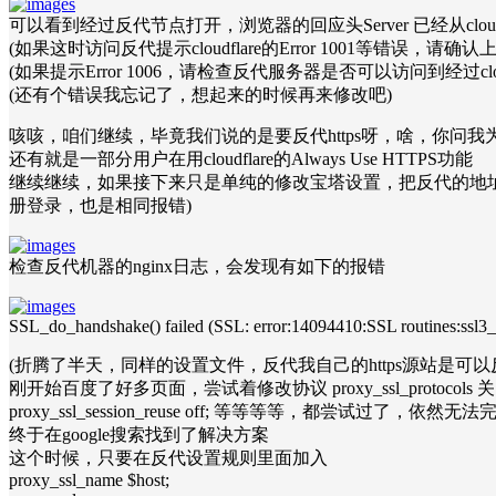
可以看到经过反代节点打开，浏览器的回应头Server 已经从cloud
(如果这时访问反代提示cloudflare的Error 1001等错误，请确
(如果提示Error 1006，请检查反代服务器是否可以访问到经过cloud
(还有个错误我忘记了，想起来的时候再来修改吧)
咳咳，咱们继续，毕竟我们说的是要反代https呀，啥，你问我为啥
还有就是一部分用户在用cloudflare的Always Use HTTPS功能
继续继续，如果接下来只是单纯的修改宝塔设置，把反代的地址从h
册登录，也是相同报错)
检查反代机器的nginx日志，会发现有如下的报错
SSL_do_handshake() failed (SSL: error:14094410:SSL routines:ssl3_r
(折腾了半天，同样的设置文件，反代我自己的https源站是可以
刚开始百度了好多页面，尝试着修改协议 proxy_ssl_protocols 关
proxy_ssl_session_reuse off; 等等等等，都尝试
终于在google搜索找到了解决方案
这个时候，只要在反代设置规则里面加入
proxy_ssl_name $host;