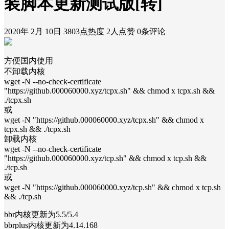
装脚本更新测试版[转]
2020年 2月 10日
3803点热度
2人点赞
0条评论
方便国内使用
不卸载内核
wget -N --no-check-certificate
"https://github.000060000.xyz/tcpx.sh" && chmod x tcpx.sh &&
./tcpx.sh
或
wget -N "https://github.000060000.xyz/tcpx.sh" && chmod x
tcpx.sh && ./tcpx.sh
卸载内核
wget -N --no-check-certificate
"https://github.000060000.xyz/tcp.sh" && chmod x tcp.sh &&
./tcp.sh
或
wget -N "https://github.000060000.xyz/tcp.sh" && chmod x tcp.sh
&& ./tcp.sh
bbr内核更新为5.5/5.4
bbrplus内核更新为4.14.168