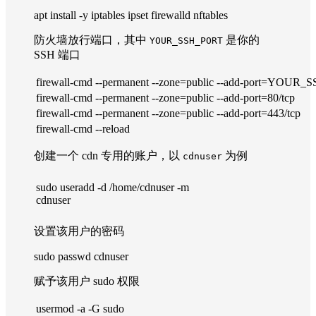
apt install -y iptables ipset firewalld nftables
防火墙放行端口，其中
是你的
YOUR_SSH_PORT
SSH 端口
firewall-cmd --permanent --zone=public --add-port=YOUR
firewall-cmd --permanent --zone=public --add-port=80/tcp
firewall-cmd --permanent --zone=public --add-port=443/tcp
firewall-cmd --reload
创建一个 cdn 专用的账户，以
为例
cdnuser
sudo useradd -d /home/cdnuser -m
cdnuser
设置该用户的密码
sudo passwd cdnuser
赋予该用户 sudo 权限
usermod -a -G sudo