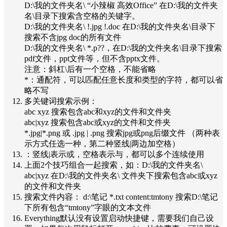
D:\我的文件夹名\ “小辣椒 高效Office” 在D:\我的文件夹
名\目录下搜索含空格的关键字。
D:\我的文件夹名\ !.jpg !.doc 在D:\我的文件夹名\目录下
搜索不含jpg doc的所有文件
D:\我的文件夹名\ *.p??，在D:\我的文件夹名\目录下搜索
pdf文件，ppt文件等，但不含pptx文件。
注意：斜杠\后有一个空格，不能省略
*：通配符，可以匹配任意长度和类型的字符，都可以省
略不写
多关键词搜索示例：
abc xyz 搜索包含abc和xyz的文件和文件夹
abc|xyz 搜索包含abc或xyz的文件和文件夹
*.jpg|*.png 或 .jpg | .png 搜索jpg或png后缀文件 （两种表
示方式任选一种，第二种竖线|两边加空格）
：竖线|表示或，空格表示与，都可以多个连续使用
上面2个技巧组合一起搜索，如：D:\我的文件夹名\
abc|xyz 在D:\我的文件夹名\ 文件夹下搜索包含abc或xyz
的文件和文件夹
搜索文件内容： d:\笔记 *.txt content:tmtony 搜索D:\笔记
下所有包含“tmtony”字眼的文本文件
Everything默认没有设置启动快捷键，需要我们自己设