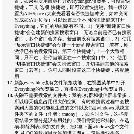
置，如果每次用鼠标打开everything比较费事，可设置快
捷键，工具-选项-快捷键，即可设置快捷键。我一般设
置为Alt+Space (大家先看看有否快捷键冲突，如冲突可
改成如:Alt+K 等）可以设置三个不同的快捷键来打开
Everything，它们的功能略有不同。1）使用“新建窗口快
捷键”会创建新的搜索搜索窗口，无论当前是否已有搜索
窗口，多个窗口会并存。若当前没有搜索窗口，2）使用
“显示窗口快捷键”会创建一个新的搜索窗口；若有，则
激活已有的搜索窗口。第三个快捷键与上一个大致相
同，只不过，若你当前正在一个搜索窗口中，3）使用
“切换窗口快捷键”会关闭该窗口，并切换到其他的搜索
窗口（若有）。你可以同时设置这三个快捷键，搭配使
用
新版everything也有文件预览功能，在视图菜单中打开
Everything的预览窗口，直接在Everything中预览文件。
去除不需要搜索的文件夹：我的QQ群和微信群非常多，
所以聊天信息占用很大的空间，有时候搜索过程中会搜
索到大量的QQ随机生成的文件以及C盘windows 系统文
件夹下的文件（作者：tmtony），如临时文件，这些搜
索结果大部分是没有用处的，我们需要把它排除。在选
项-排除列表-添加文件夹，把C盘下面windows这个文件
夹 及 QQ的数据目录添加进去即可，速度要快很多。