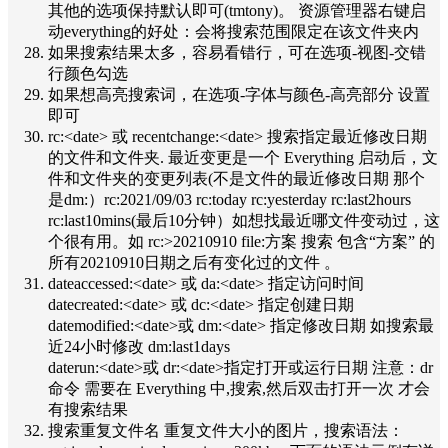
其他的选项保持默认即可(tmtony)。 资源管理器右键启
动everything的好处：会将搜索范围限定在该文件夹内
如果搜索结果太多，容易看错行，可在选项-视图-交错
行颜色勾选
如果想高亮搜索词，在选项-字体与颜色-高亮部分 设置
即可
rc:<date> 或 recentchange:<date> 搜索指定最近修改日期
的文件和文件夹. 最近变更是一个 Everything 启动后，文
件和文件夹的变更列表(不是文件的最近修改日期 那个
是dm:）rc:2021/09/03 rc:today rc:yesterday rc:last2hours
rc:last10mins(最后10分钟）如想找最近哪文件变动过，这
个很有用。如 rc:>20210910 file:方案 搜索 包含“方案” 的
所有20210910日期之后有变化过的文件 。
dateaccessed:<date> 或 da:<date> 指定访问时间
datecreated:<date> 或 dc:<date> 指定创建日期
datemodified:<date>或 dm:<date> 指定修改日期 如搜索最
近24小时修改 dm:last1days
daterun:<date>或 dr:<date>指定打开或运行日期 注意：dr
命令 需要在 Everything 中,搜索,然后双击打开一次 才会
有搜索结果
搜索重复文件名 重复文件大小的图片，搜索语法：