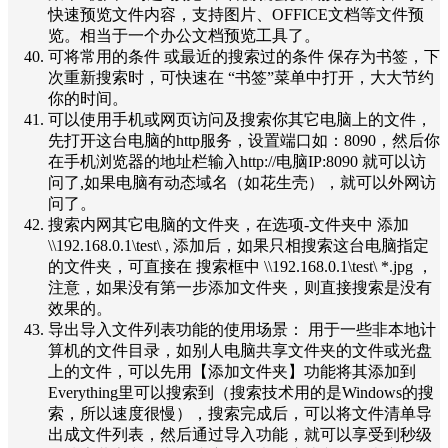
快速预览文件内容，支持图片、OFFICE文档等文件预
览。相当于一个办公文档预览工具了。
可将常用的条件 或最近的搜索过的条件 保存为书签，下
次重新搜索时，可快速在 “书签”菜单中打开，大大节约
你的时间。
可以使用手机或网页访问及搜索你其它电脑上的文件，
先打开这台电脑的http服务，设置端口如：8090，然后你
在手机浏览器的地址栏输入http://电脑IP:8090 就可以访
问了,如果电脑有动态域名（如花生壳），就可以外网访
问了。
搜索内网其它电脑的文件夹，在选项-文件夹中 添加
\\192.168.0.1\test\ , 添加后，如果只相搜索这台电脑指定
的文件夹，可直接在 搜索框中 \\192.168.0.1\test\ *.jpg ，
注意，如果没有第一步添加文件夹，则直接搜索是没有
效果的。
导出导入文件列表功能的使用场景： 用于一些非本地计
算机的文件目录，如别人电脑共享文件夹的文件或光盘
上的文件，可以先用【添加文件夹】功能将其添加到
Everything里可以搜索到（搜索技术用的是Windows的搜
索，所以速度很慢），搜索完成后，可以将文件清单导
出成文件列表，然后通过导入功能，就可以享受到秒级