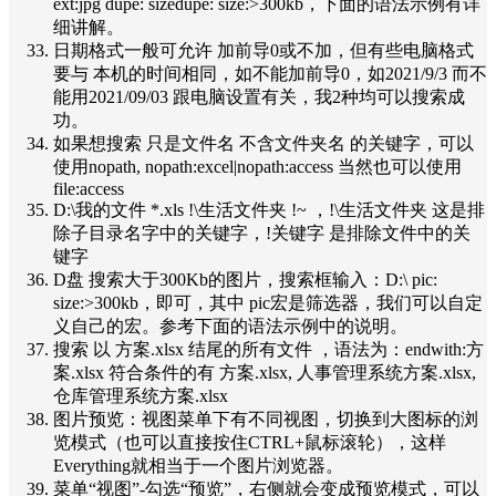
ext:jpg dupe: sizedupe: size:>300kb，下面的语法示例有详
细讲解。
日期格式一般可允许 加前导0或不加，但有些电脑格式
要与 本机的时间相同，如不能加前导0，如2021/9/3 而不
能用2021/09/03 跟电脑设置有关，我2种均可以搜索成
功。
如果想搜索 只是文件名 不含文件夹名 的关键字，可以
使用nopath, nopath:excel|nopath:access 当然也可以使用
file:access
D:\我的文件 *.xls !\生活文件夹 !~ ，!\生活文件夹 这是排
除子目录名字中的关键字，!关键字 是排除文件中的关
键字
D盘 搜索大于300Kb的图片，搜索框输入：D:\ pic:
size:>300kb，即可，其中 pic宏是筛选器，我们可以自定
义自己的宏。参考下面的语法示例中的说明。
搜索 以 方案.xlsx 结尾的所有文件 ，语法为：endwith:方
案.xlsx 符合条件的有 方案.xlsx, 人事管理系统方案.xlsx,
仓库管理系统方案.xlsx
图片预览：视图菜单下有不同视图，切换到大图标的浏
览模式（也可以直接按住CTRL+鼠标滚轮），这样
Everything就相当于一个图片浏览器。
菜单“视图”-勾选“预览”，右侧就会变成预览模式，可以