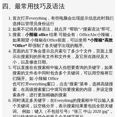
四、最常用技巧及语法
首次打开everything，有些电脑会出现提示信息此时我们
选择以管理员身份运行
如果不记得具体语法，就点开 “帮助”-“搜索语法”即可。
搜索：
小辣椒 office
结果 可能会有：OfficeAbc小辣椒，
如果期望 小辣椒在Office前面，可以使用
*小辣椒*高效
*Office*
即强制了各关键字出现的顺序。
页面的左下角会显示总共索引了多少个文件，页面上显
示出搜索到的所有文件和文件夹，及它所在路径及大
小，以及修改日期。
可以直接在在搜索框中输入你想要查询的关键字，如果
搜索的文件名中同时包含多个关键词，可以用空格将它
们隔开。如 小辣椒 Office
也可打开everything窗口，点击“搜索”菜单，选择高级搜
索，在高级搜索窗口中填写你要搜索的内容，并设定搜
索条件，进行更加精确的搜索
同时满足多关键字：在Everything的搜索框中可以输入多
个关键词，以空格分开，表示搜索结果要包括全部关键
词。 例如：键入（不包括引号）“张三 中山 2020 jpg”，
可以快速找出符合前面几个关键字照片