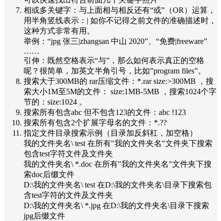
相或多关键字：与上面相与相反还有“或”（OR）运算，
用半角竖线表示：| 如你不记得之前文件的准确描述时，
这种方式非常有用。
举例：“jpg 张三|zhangsan 中山 2020”、“免费|freeware”
……
引伸：既然空格表示“与”，那么如何表示真正的空格
呢？很简单，加英文半角引号，比如”program files”。
搜索大于300MB的 rar压缩文件：*.rar size:>300MB ，搜
索大小1M至5M的文件： size:1MB-5MB ，搜索1024个字
节的：size:1024 。
搜索所有包含abc 但不包含123的文件：abc !123
搜索所有包含2个扩展字母名的文件：*.??
指定文件目录搜索示例（目录加反斜杠，加空格）
我的文件夹名\ test 在所有"我的文件夹名"文件夹下搜索
包含test字符文件及文件夹
我的文件夹名\ *.doc 在所有"我的文件夹名"文件夹下搜
索doc后缀文件
D:\我的文件夹名\ test 在D:\我的文件夹名\目录下搜索包
含test字符的文件及文件夹
D:\我的文件夹名\ *.jpg 在D:\我的文件夹名\目录下搜索
jpg后缀文件