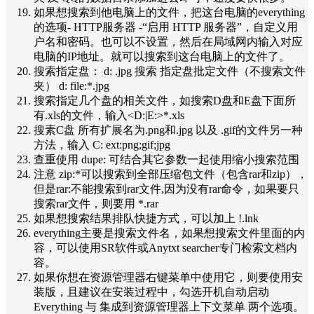
如果想搜索到他电脑上的文件，把这台电脑的everything
的选项- HTTP服务器 -“启用 HTTP 服务器”，自定义用
户名和密码。也可以不设置，然后在局域网内输入对应
电脑的IP地址。就可以搜索到这台电脑上的文件了。
搜索指定盘： d: .jpg 搜索 指定盘批定文件（不搜索文件
夹） d: file:*.jpg
搜索指定几个盘的相关文件，如搜索D盘和E盘下面所
有.xls的文件，输入<D:|E:>*.xls
搜素C盘 所有扩展名为.png和.jpg 以及 .gif的文件另一种
方法，输入 C: ext:png;gif;jpg
查重使用 dupe: 可结合其它参数一起使用缩小搜索范围
注意 zip:*可以搜索到全部压缩包文件（包含rar和zip），
但是rar:不能搜索到rar文件,因为没有rar命令，如果要只
搜索rar文件，则要用 *.rar
如果想搜索结果排队快捷方式，可以加上 !.lnk
everything主要是搜索文件名，如果想搜索文件里面的内
容，可以使用SR软件或Anytxt searcher专门检索文档内
容。
如果你想在资源管理器右键菜单中使用它，则要使用安
装版，且建议在安装过程中，勾选开机自动启动
Everything 与 集成到资源管理器上下文菜单 两个选项。