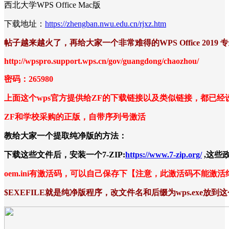
西北大学WPS Office Mac版
下载地址：
https://zhengban.nwu.edu.cn/rjxz.htm
帖子越来越火了，再给大家一个非常难得的WPS Office 201
http://wpspro.support.wps.cn/gov/guangdong/chaozhou/
密码：265980
上面这个wps官方提供给ZF的下载链接以及类似链接，都已
ZF和学校采购的正版，自带序列号激活
教给大家一个提取纯净版的方法：
下载这些文件后，安装一个7-ZIP:
https://www.7-zip.org/
,这些
oem.ini有激活码，可以自己保存下【注意，此激活码不能
$EXEFILE就是纯净版程序，改文件名和后缀为
wps.exe