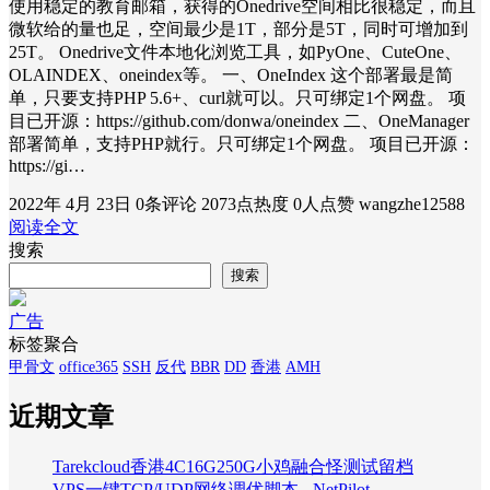
使用稳定的教育邮箱，获得的Onedrive空间相比很稳定，而且
微软给的量也足，空间最少是1T，部分是5T，同时可增加到
25T。 Onedrive文件本地化浏览工具，如PyOne、CuteOne、
OLAINDEX、oneindex等。 一、OneIndex 这个部署最是简
单，只要支持PHP 5.6+、curl就可以。只可绑定1个网盘。 项
目已开源：https://github.com/donwa/oneindex 二、OneManager
部署简单，支持PHP就行。只可绑定1个网盘。 项目已开源：
https://gi…
2022年 4月 23日
0条评论
2073点热度
0人点赞
wangzhe12588
阅读全文
搜索
搜索
广告
标签聚合
甲骨文
office365
SSH
反代
BBR
DD
香港
AMH
近期文章
Tarekcloud香港4C16G250G小鸡融合怪测试留档
VPS一键TCP/UDP网络调优脚本 - NetPilot