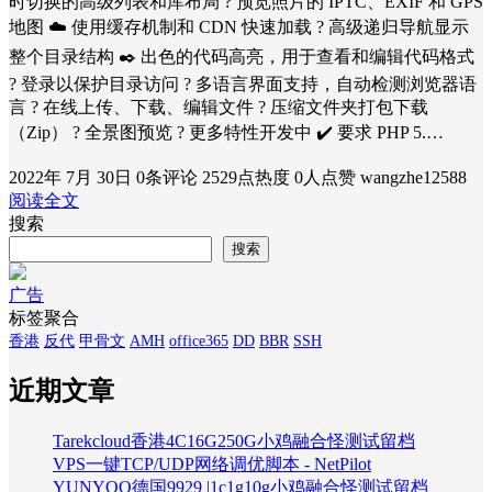
时切换的高级列表和库布局 ?️ 预览照片的 IPTC、EXIF 和 GPS
地图 ☁️ 使用缓存机制和 CDN 快速加载 ? 高级递归导航显示
整个目录结构 ✒️ 出色的代码高亮，用于查看和编辑代码格式
? 登录以保护目录访问 ? 多语言界面支持，自动检测浏览器语
言 ? 在线上传、下载、编辑文件 ? 压缩文件夹打包下载
（Zip） ?️ 全景图预览 ? 更多特性开发中 ✔️ 要求 PHP 5.…
2022年 7月 30日
0条评论
2529点热度
0人点赞
wangzhe12588
阅读全文
搜索
搜索
广告
标签聚合
香港
反代
甲骨文
AMH
office365
DD
BBR
SSH
近期文章
Tarekcloud香港4C16G250G小鸡融合怪测试留档
VPS一键TCP/UDP网络调优脚本 - NetPilot
YUNYOO德国9929 |1c1g10g小鸡融合怪测试留档