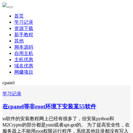
首页
学习记录
资源下载
新手教程
其他
脚本源码
自用主机
主机优惠
域名优惠
网赚项目
cpanel
学习记录
在cpanel等非root环境下安装某55软件
ss软件的安装教程网上已经有很多了，但安装python和
M2Crypto的部分都是yum或者apt-get的。 为了提高安全性，在
服务器上不能用root权限运行程序，系统其他目录都没有写入