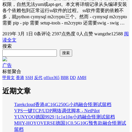
权限，自然无法yum或apt-get。本文将详细记录从头编译安装
各个依赖包到正常运行ss软件的过程。 ss软件需要的依赖不
多，就python cymysql m2crypto三个。然而 - cymysql m2crypto
需要 pip - pip 需要 setup-tools - m2crypto 还需要swig - swig …
2019年 3月 1日
0条评论
2597点热度
0人点赞
wangzhe12588
阅
读全文
搜索
搜索
广告
标签聚合
甲骨文
香港
SSH
反代
office365
BBR
DD
AMH
近期文章
Tarekcloud香港4C16G250G小鸡融合怪测试留档
VPS一键TCP/UDP网络调优脚本 - NetPilot
YUNYOO德国9929 |1c1g10g小鸡融合怪测试留档
MHY-HOYOVERSE德国1C0.5G10G预售款融合怪测试
留档