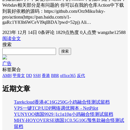
Webdav相关部分是有问题的 你可以在我的仓库Action中下载
到装好依赖的源码：https://github.com/OrzMiku/lsky-
pro/actions(https://pan.baidu.com/s/1-
gaRc1Y83h6WCeVI9qlBDA?pwd=52pj) Ali…
2023年 12月 14日
0条评论
1829点热度
0人点赞
wangzhe12588
阅读全文
搜索
搜索
广告
标签聚合
AMH
甲骨文
DD
SSH
香港
BBR
office365
反代
近期文章
Tarekcloud香港4C16G250G小鸡融合怪测试留档
VPS一键TCP/UDP网络调优脚本 - NetPilot
YUNYOO德国9929 |1c1g10g小鸡融合怪测试留档
MHY-HOYOVERSE德国1C0.5G10G预售款融合怪测试
留档