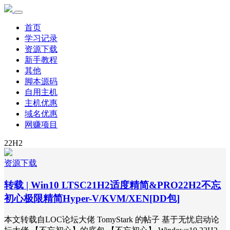
首页
学习记录
资源下载
新手教程
其他
脚本源码
自用主机
主机优惠
域名优惠
网赚项目
22H2
资源下载
转载 | Win10 LTSC21H2适度精简&PRO22H2不忘
初心极限精简Hyper-V/KVM/XEN[DD包]
本文转载自LOC论坛大佬 TomyStark 的帖子 基于无忧启动论