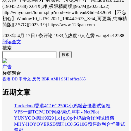
坛大佬 【不忘初心】的底包 【不忘初心】 Windows10 22H2
(19045.2788) X64 纯净[极限精简版][967M](2023.3.22)
http://wuyou.net/forum.php?mod=viewthread&tid=432659 【不忘
初心】Window10_LTSC2021_19044.2673_X64_可更新[纯净精
简版][2.57G](2023.3.9) https://www.123pan.com…
2023年 4月 17日
0条评论
1933点热度
0人点赞
wangzhe12588
阅读全文
搜索
搜索
广告
标签聚合
香港
DD
甲骨文
反代
BBR
AMH
SSH
office365
近期文章
Tarekcloud香港4C16G250G小鸡融合怪测试留档
VPS一键TCP/UDP网络调优脚本 - NetPilot
YUNYOO德国9929 |1c1g10g小鸡融合怪测试留档
MHY-HOYOVERSE德国1C0.5G10G预售款融合怪测试
留档