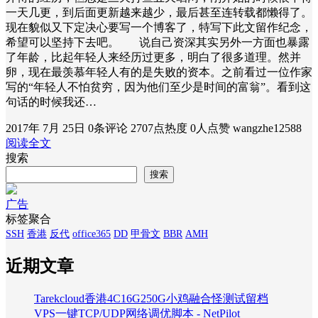
一天几更，到后面更新越来越少，最后甚至连转载都懒得了。
现在貌似又下定决心要写一个博客了，特写下此文留作纪念，
希望可以坚持下去吧。 说自己资深其实另外一方面也暴露
了年龄，比起年轻人来经历过更多，明白了很多道理。然并
卵，现在最羡慕年轻人有的是失败的资本。之前看过一位作家
写的“年轻人不怕贫穷，因为他们至少是时间的富翁”。看到这
句话的时候我还…
2017年 7月 25日
0条评论
2707点热度
0人点赞
wangzhe12588
阅读全文
搜索
搜索
广告
标签聚合
SSH
香港
反代
office365
DD
甲骨文
BBR
AMH
近期文章
Tarekcloud香港4C16G250G小鸡融合怪测试留档
VPS一键TCP/UDP网络调优脚本 - NetPilot