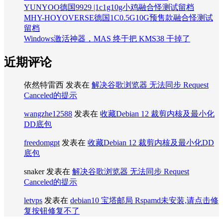
YUNYOO德国9929 |1c1g10g小鸡融合怪测试留档
MHY-HOYOVERSE德国1C0.5G10G预售款融合怪测试
留档
Windows激活神器，MAS 终于把 KMS38 干掉了
近期评论
依然特雷西
发表在
解决谷歌浏览器 无法同步 Request
Canceled的提示
wangzhe12588
发表在
收藏Debian 12 裁剪内核及最小化
DD底包
freedomgpt
发表在
收藏Debian 12 裁剪内核及最小化DD
底包
snaker
发表在
解决谷歌浏览器 无法同步 Request
Canceled的提示
letvps
发表在
debian10 宝塔邮局 Rspamd未安装,请点击修
复按钮修复不了