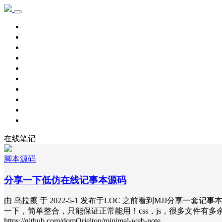
首页
学习记录
资源下载
新手教程
其他
脚本源码
自用主机
主机优惠
域名优惠
网赚项目
在线笔记
脚本源码
分享一下低仿在线记事本源码
由 乌拉擦 于 2022-5-1 发布于LOC 之前看到MJJ分
一下，简单整合，只能保证正常能用！css，js，很多文件有多余！没时间搞不影响正
https://github.com/domOrielton/minimal-web-note…