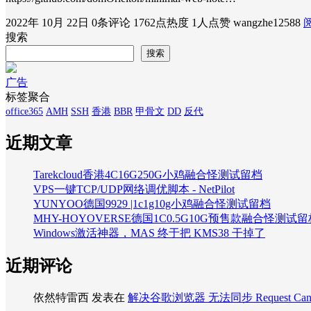
2022年 10月 22日
0条评论
1762点热度
1人点赞
wangzhe12588
搜索
搜索
广告
标签聚合
office365
AMH
SSH
香港
BBR
甲骨文
DD
反代
近期文章
Tarekcloud香港4C16G250G小鸡融合怪测试留档
VPS一键TCP/UDP网络调优脚本 - NetPilot
YUNYOO德国9929 |1c1g10g小鸡融合怪测试留档
MHY-HOYOVERSE德国1C0.5G10G预售款融合怪测试留
Windows激活神器，MAS 终于把 KMS38 干掉了
近期评论
依然特雷西
发表在
解决谷歌浏览器 无法同步 Request Can