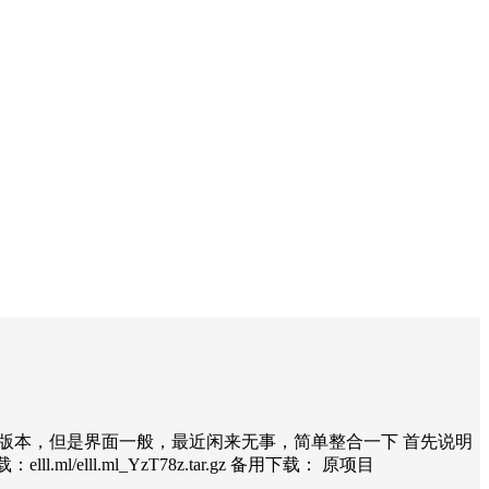
一份较全的版本，但是界面一般，最近闲来无事，简单整合一下 首先说明
/elll.ml_YzT78z.tar.gz 备用下载： 原项目