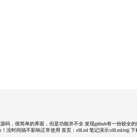
享一套记事本源码，很简单的界面，但是功能并不全 发现github有
常使用 首页：elll.ml 笔记演示:elll.ml/mjj 下载：elll.ml