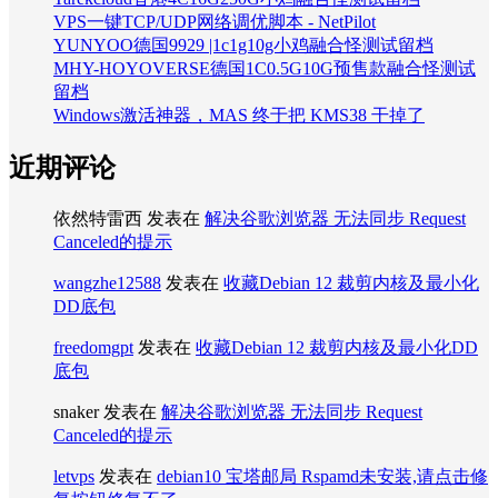
VPS一键TCP/UDP网络调优脚本 - NetPilot
YUNYOO德国9929 |1c1g10g小鸡融合怪测试留档
MHY-HOYOVERSE德国1C0.5G10G预售款融合怪测试
留档
Windows激活神器，MAS 终于把 KMS38 干掉了
近期评论
依然特雷西
发表在
解决谷歌浏览器 无法同步 Request
Canceled的提示
wangzhe12588
发表在
收藏Debian 12 裁剪内核及最小化
DD底包
freedomgpt
发表在
收藏Debian 12 裁剪内核及最小化DD
底包
snaker
发表在
解决谷歌浏览器 无法同步 Request
Canceled的提示
letvps
发表在
debian10 宝塔邮局 Rspamd未安装,请点击修